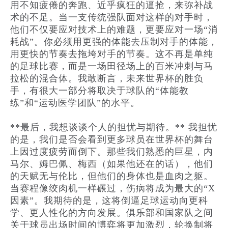
用不知疲倦的奔跑、近乎疯狂的逼抢，来弥补战
术的不足。当一支传统强队面对这样的对手时，
他们不仅要应对技术上的难题，更要应对一场“消
耗战”。你必须用更强的体能去压制对手的体能，
用更快的节奏去拖垮对手的节奏。这不再是单纯
的足球比赛，而是一场田径场上的百米冲刺与马
拉松的混合体。我敢断言，未来世界杯的胜负
手，有很大一部分将取决于球队的“体能教
练”和“运动医学团队”的水平。
**最后，我想谈谈个人的担忧与期待。** 我担忧
的是，我们是否会看到更多球员在世界杯的舞台
上因过度疲劳而倒下。那些我们熟悉的巨星，内
马尔、姆巴佩、梅西（如果他还在的话），他们
的天赋无与伦比，但他们的身体也是血肉之躯。
当赛程像绞肉机一样碾过，伤病将成为最大的“X
因素”。我期待的是，这将倒逼足球运动向更科
学、更人性化的方向发展。俱乐部和国家队之间
关于球员出场时间的博弈将更加激烈，轮换制将