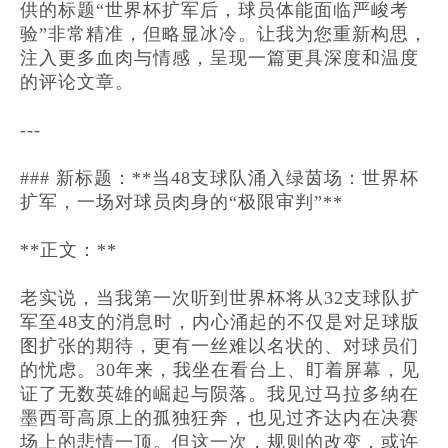
供的标题“世界杯扩军后，球员体能面临严峻考
验”非常精准，但略显冰冷。让我为您重新构思，
注入更多血肉与情感，呈现一篇更具深度和温度
的评论文章。
---
### 新标题：**当48支球队涌入绿茵场：世界杯
扩军，一场对球员肉身的“极限审判”**
**正文：**
老实说，当我第一次听到世界杯将从32支球队扩
军至48支的消息时，内心涌起的不仅是对足球版
图扩张的期待，更有一丝难以名状的、对球员们
的忧虑。30年来，我坐在看台上、盯着屏幕，见
证了无数英雄的崛起与陨落。我见过马拉多纳在
墨西哥高原上的孤独狂奔，也见过齐达内在决赛
场上的悲情一顶。但这一次，规则的改变，或许