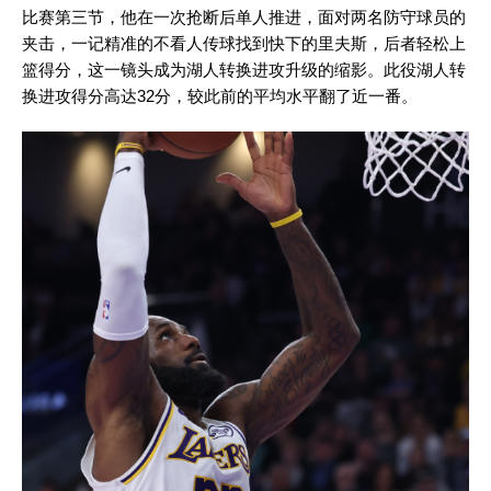
比赛第三节，他在一次抢断后单人推进，面对两名防守球员的
夹击，一记精准的不看人传球找到快下的里夫斯，后者轻松上
篮得分，这一镜头成为湖人转换进攻升级的缩影。此役湖人转
换进攻得分高达32分，较此前的平均水平翻了近一番。